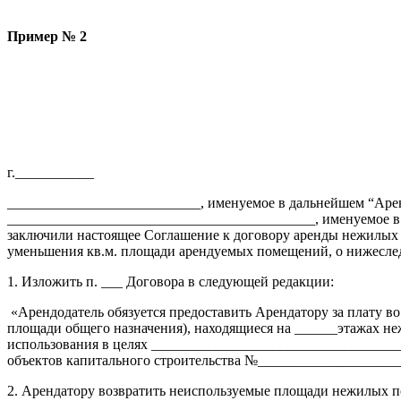
Пример № 2
г.___________ «__» _
___________________________, именуемое в дальнейшем “Арен
___________________________________________, именуемое в 
заключили настоящее Соглашение к договору аренды нежилых 
уменьшения кв.м. площади арендуемых помещений, о нижесл
1. Изложить п. ___ Договора в следующей редакции:
«Арендодатель обязуется предоставить Арендатору за плату в
площади общего назначения), находящиеся на ______этажах неж
использования в целях __________________________________
объектов капитального строительства №_____________________
2. Арендатору возвратить неиспользуемые площади нежилых п