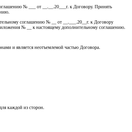
лашению № ___ от __.__.20___г. к Договору. Принять
ению.
ельному соглашению № __ от __.___.20__г. к Договору
приложения № __ к настоящему дополнительному соглашению.
онами и является неотъемлемой частью Договора.
ля каждой из сторон.