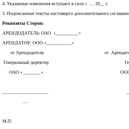
4. Указанные изменения вступают в силу с
… 20__ г.
5. Подписанные тексты настоящего дополнительного соглашени
Реквизиты Сторон:
АРЕНДОДАТЕЛЬ: ОАО
«__________»
АРЕНДАТОР: ООО «___________»
от Арендодателя
от
Арендат
Генеральный директор
Г
ОАО «________»
ООО
____________________
_
….
М.П.