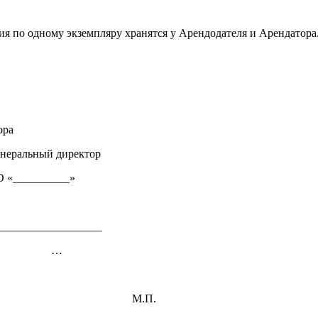
я по одному экземпляру хранятся у Арендодателя и Арендатора
ора
енеральный директор
 «__________»
__________________
…
М.П.