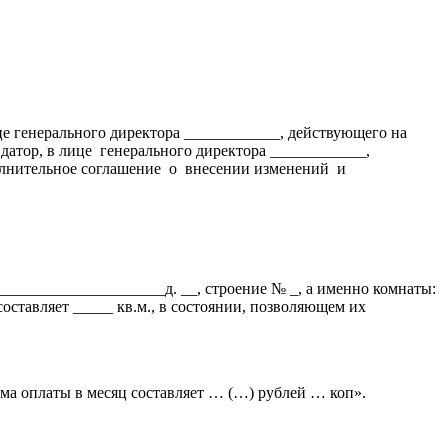
е генерального директора ____________, действующего на
датор, в лице
генерального директора ____________,
лнительное соглашение
о
внесении изменений
и
_____________________д. __, строение № _, а именно комнаты:
ставляет _____ кв.м., в состоянии, позволяющем их
мма оплаты в месяц составляет … (…) рублей … коп».