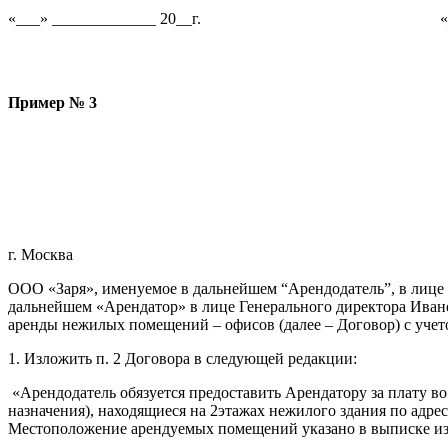
«___» _____________ 20__г.
«
Пример № 3
г. Москва
ООО «Заря», именуемое в дальнейшем “Арендодатель”, в лице
дальнейшем «Арендатор» в лице Генерального директора Ивано
аренды нежилых помещений – офисов (далее – Договор) с уче
1. Изложить п. 2 Договора в следующей редакции:
«Арендодатель обязуется предоставить Арендатору за плату в
назначения), находящиеся на 2этажах нежилого здания по адресу
Местоположение арендуемых помещений указано в выписке из р