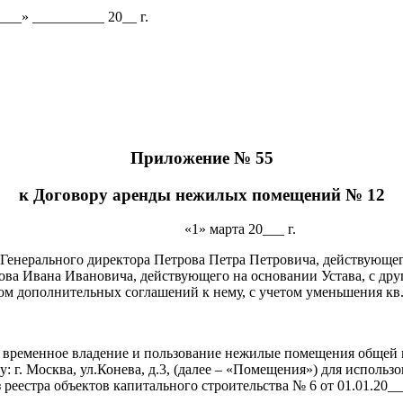
___» __________ 20__ г.
Приложение № 55
к Договору аренды нежилых помещений № 12
«1» марта 20___ г.
 Генерального директора Петрова Петра Петровича, действующе
ва Ивана Ивановича, действующего на основании Устава, с дру
том дополнительных соглашений к нему, с учетом уменьшения к
о временное владение и пользование нежилые помещения общей п
: г. Москва, ул.Конева, д.3, (далее – «Помещения») для использ
еестра объектов капитального строительства № 6 от 01.01.20__