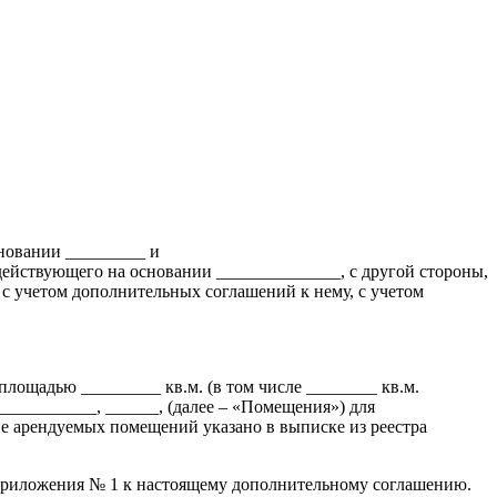
новании _________ и
ействующего на основании ______________, с другой стороны,
 учетом дополнительных соглашений к нему, с учетом
лощадью _________ кв.м. (в том числе ________ кв.м.
___________, ______, (далее – «Помещения») для
 арендуемых помещений указано в выписке из реестра
 Приложения № 1 к настоящему дополнительному соглашению.