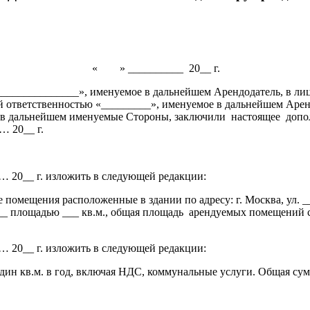
«
» __________
20__ г.
_____________», именуемое в дальнейшем Арендодатель, в лиц
 ответственностью «_________», именуемое в дальнейшем Арен
е в дальнейшем именуемые Стороны, заключили
настоящее
допо
 20__ г.
20__ г. изложить в следующей редакции:
 помещения расположенные в здании по адресу: г. Москва, ул. _
__ площадью ___ кв.м., общая площадь
арендуемых помещений со
20__ г. изложить в следующей редакции:
один кв.м. в год, включая НДС, коммунальные услуги. Общая су