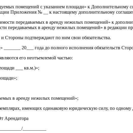
уемых помещений с указанием площади» к Дополнительному сог
акции Приложения № __ к настоящему дополнительному соглаш
оимости передаваемых в аренду нежилых помещений» к дополнит
мости передаваемых в аренду нежилых помещений» в редакции 
 и Стороны подтверждают по ним свои обязательства.
_» _______ 20___ года до полного исполнения обязательств Стор
являются его неотъемлемой частью:
ощади ___ кв.м.)»;
лощади»;
ваемых в аренду нежилых помещений»;
кземплярах, имеющих одинаковую юридическую силу, по одному д
т Арендатора
_________/__________