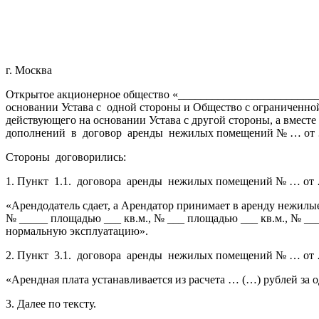
г. Москва
Открытое акционерное общество «__________________________
основании Устава с
одной стороны и Общество с ограниченной
действующего на основании Устава с другой стороны, а вмест
дополнений
в
договор
аренды
нежилых помещений № … от …
Стороны
договорились:
1. Пункт
1.1.
договора
аренды
нежилых помещений № … от … 
«Арендодатель сдает, а Арендатор принимает в аренду нежилые
№ _____ площадью ___ кв.м., № ___ площадью ___ кв.м., № __
нормальную эксплуатацию».
2. Пункт
3.1.
договора
аренды
нежилых помещений № … от … 
«Арендная плата устанавливается из расчета … (…) рублей за 
3. Далее по тексту.