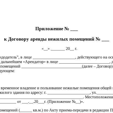
Приложение № ___
к Договору аренды нежилых помещений № ___
______ 20__ г.
додатель”, в лице _____________________, действующего на ос
дальнейшем «Арендатор» в лице _________________________, д
помещений ______________________________(далее – Договор) с
едующем:
о временное владение и пользование нежилые помещения общей п
илого здания по адресу: г. _____________________, ул.________
__________________________________________. Местоположение
_______ от ___.__.20___г. (Приложение №__)».
омещений (______ кв.м.) по Акту приема-передачи в редакции