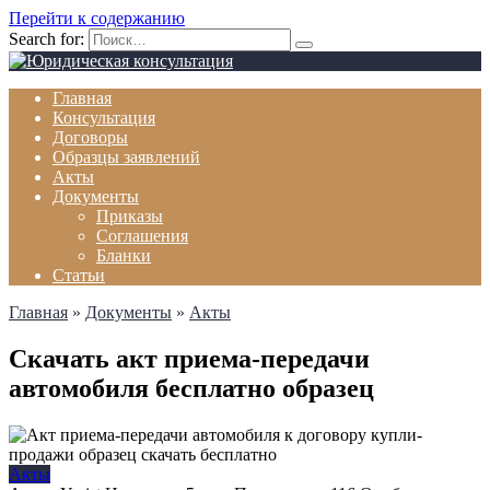
Перейти к содержанию
Search for:
Главная
Консультация
Договоры
Образцы заявлений
Акты
Документы
Приказы
Соглашения
Бланки
Статьи
Главная
»
Документы
»
Акты
Скачать акт приема-передачи
автомобиля бесплатно образец
Акты