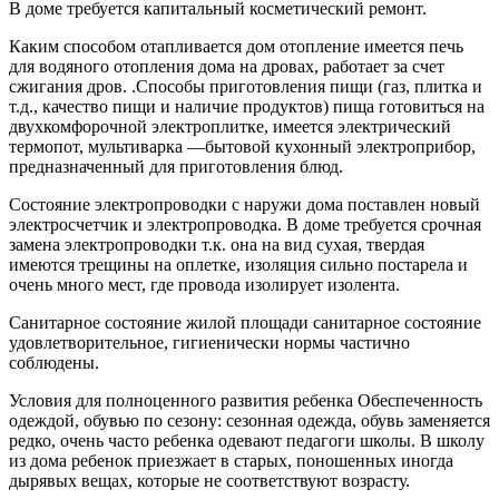
В доме требуется капитальный косметический ремонт.
Каким способом отапливается дом отопление имеется печь
для водяного отопления дома на дровах, работает за счет
сжигания дров. .Способы приготовления пищи (газ, плитка и
т.д., качество пищи и наличие продуктов) пища готовиться на
двухкомфорочной электроплитке, имеется электрический
термопот, мультиварка —бытовой кухонный электроприбор,
предназначенный для приготовления блюд.
Состояние электропроводки с наружи дома поставлен новый
электросчетчик и электропроводка. В доме требуется срочная
замена электропроводки т.к. она на вид сухая, твердая
имеются трещины на оплетке, изоляция сильно постарела и
очень много мест, где провода изолирует изолента.
Санитарное состояние жилой площади санитарное состояние
удовлетворительное, гигиенически нормы частично
соблюдены.
Условия для полноценного развития ребенка Обеспеченность
одеждой, обувью по сезону: сезонная одежда, обувь заменяется
редко, очень часто ребенка одевают педагоги школы. В школу
из дома ребенок приезжает в старых, поношенных иногда
дырявых вещах, которые не соответствуют возрасту.