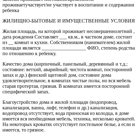
проживаетучаствует/не участвует в воспитании и содержании
ребенка
ЖИЛИЩНО-БЫТОВЫЕ И ИМУЩЕСТВЕННЫЕ УСЛОВИЯ
Жилая площадь, на которой проживает несовершеннолетний ,
дата рождения Составляет ___ кв.м., в частном доме, состоит
из __ комнат и кухни. Собственником (нанимателем) жилой
площади является __________________ ФИО, степень родства
по отношению к ребенку.
Качество дома (кирпичный, панельный, деревянный и т.д.;
состояние: ветхий, аварийный; чистота комнат, посторонний
запах и др.) финский щитовой дом, состояние дома
удовлетворительное, в комнатах чистые полы, но вся мебель
старая протертая, грязная. В комнатах имеется посторонний
специфический запах.
Благоустройство дома и жилой площади (водопровод,
канализация, ванна, лифт, телефон и др.) канализация,
водопровод отсутствует, вода приносная из колодца, в доме
имеется вся необходимая мебель, техника, несколько кроватей.
На некоторых кроватях отсутствует постельное белье, а если и
имеется, то грязное.