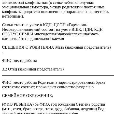
занимаются) конфликтная (в семье неблагополучная
эмоциональная атмосфера, между родителями постоянные
конфликты, родители повышенно раздражительны, жестоки,
нетерпимы).
Семья стоит на учете в КДН, ЦСОН «Гармония»
Несовершеннолетний состоит на учете ВШК, ПДН, КДН
СТАТУС СЕМЬИ многодетная/малообеспеченная/мать
одиночка/отец одиночка/опекаемая
СВЕДЕНИЯ О РОДИТЕЛЯХ Мать (законный представитель)
.
ФИО, место работы
3.2 Отец (законный представитель)
_______________________________________________________
ФИО, место работы Родители в зарегистрированном браке
состоят/не состоят; проживают совместно/раздельно
СЕМЕЙНОЕ ОКРУЖЕНИЕ:
(ФИО РЕБЕНКА) № ФИО, год рождения Степень родства
(мать, отец, брат, сестра, тетя, дядя, бабашка, дедушка) Род
занятий проживает постоянно/временно/не