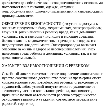
достаточен для обеспечения несовершеннолетних основными
потребностями в питании, одежде, игрушек,
мед. обслуживании, школьно-письменными и канцелярскими
принадлежностями.
ОБЕСПЕЧЕНИЕ БЕЗОПАСНОСТИ (отсутствие доступа к
опасным предметам в быту, медикаментам, электроприборам,
газу и т.п. риск нанесения ребенку вреда, как в домашних
условиях, так и вне дома) чистящие и моющие средства,
бытовая химия, медикаментозные препараты, содержатся в
недоступном для детей месте. Электропроводка вызывает
опасение за жизнь и здоровье несовершеннолетних. Риск
нанесения вреда ребенка в домашних условиях, так и в не
дома, минимальный.
ХАРАКТЕР ВЗАИМООТНОШЕНИЙ С РЕБЕНКОМ
Семейный диктат систематическое подавление инициативы и
чувства собственного достоинства ребенка чрезмерная опека
удовлетворение всех потребностей ребенка, ограждение от
трудностей, забот, усилий попустительство уклонение от
активного участия в воспитании ребенка, пассивность,
признание полной автономности ребенка сотрудничество
отношение взаимного уважения, совместное переживание
радостей, горя и т.д