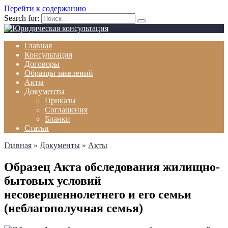
Перейти к содержанию
Search for:
Главная
Консультация
Договоры
Образцы заявлений
Акты
Документы
Приказы
Соглашения
Бланки
Статьи
Главная
»
Документы
»
Акты
Образец Акта обследования жилищно-
бытовых условий
несовершеннолетнего и его семьи
(неблагополучная семья)